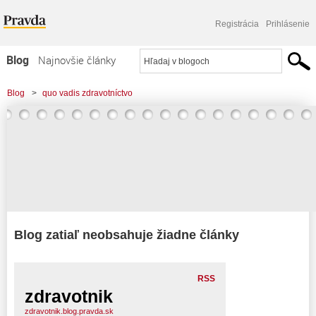
Registrácia
Prihlásenie
Blog
Najnovšie články
Najčítanejšie články
Blog
>
quo vadis zdravotníctvo
Najkomentovanejšie články
Zoznam blogov
Komerčné blogy
Blog zatiaľ neobsahuje žiadne články
RSS
zdravotnik
zdravotnik.blog.pravda.sk