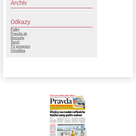
Archív
Odkazy
Fotky
Pravda.sk
Recepty
Šport
TV program
Vinotéka