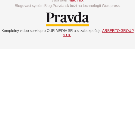
vydavateľ,
viac info
.
Blogovací systém Blog.Pravda.sk beží na technológií Wordpress.
Kompletný video servis pre OUR MEDIA SR a.s. zabezpečuje
ARBERTO GROUP
s.r.o.
.